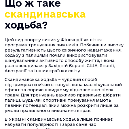
Що ж таке
скандинавська
ходьба?
Цей вид спорту виник у Фінляндії як літня
програма тренування лижників. Побачивши високу
результативність цього фізичного навантаження,
ходьбу з палицями почали використовувати
шанувальники активного способу життя, і вона
розповсюдилася у Західній Європі, США, Японії,
Австралії та інших країнах світу.
Скандинавська ходьба – чудовий спосіб
підтримувати м’язи в тонусі, вона має лікувальний
ефект та сприяє швидкому відновленню після
травм. Для тренувань важливо правильно дібрати
палиці. Будь-які спортивні тренування мають
певний потенціал, який можна розкрити лише за
умови правильного виконання вправ.
В Україні скандинавська ходьба лише починає
набувати популярності і зараз саме час