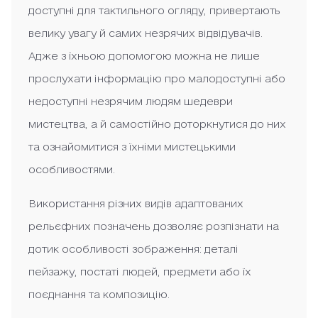
доступні для тактильного огляду, привертають
велику увагу й самих незрячих відвідувачів.
Адже з їхньою допомогою можна не лише
прослухати інформацію про малодоступні або
недоступні незрячим людям шедеври
мистецтва, а й самостійно доторкнутися до них
та ознайомитися з їхніми мистецькими
особливостями.
Використання різних видів адаптованих
рельєфних позначень дозволяє розпізнати на
дотик особливості зображення: деталі
пейзажу, постаті людей, предмети або їх
поєднання та композицію.