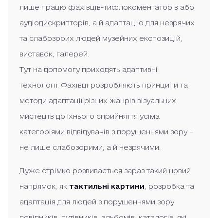
лише працю фахівців-тифлокоментаторів або
аудіодискрипторів, а й адаптацію для незрячих
та слабозорих людей музейних експозицій,
виставок, галерей.
Тут на допомогу приходять адаптивні
технології. Фахівці розробляють принципи та
методи адаптації різних жанрів візуальних
мистецтв до їхнього сприйняття усіма
категоріями відвідувачів з порушеннями зору –
не лише слабозорими, а й незрячими.
Дуже стрімко розвивається зараз такий новий
напрямок, як
тактильні картини
, розробка та
адаптація для людей з порушеннями зору
довідників, путівників, альбомів, каталогів, які