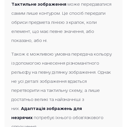
Тактильне зображення
може передаватися
самим лише контуром. Це спосіб передати
обриси предмета лінією з крапок, коли
елемент, що має певне значення, або
показано, або ні.
Також є можливою умовна передача кольору
із допомогою нанесення різноманітного
рельєфу на певну ділянку зображення. Однак
не усі деталі зображення вдається
перетворити на тактильну схему, а лише
достатньо великі та найзначніші з
них.
Адаптація зображень для
незрячих
потребує їхнього обов’язкового
спрощення.