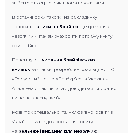
здійснюють однією чи двома пружинами.
В останні роки також і на обкладинку
наносять
написи по Брайлю
. Це дозволяє
незрячим читачам знаходити потрібну книгу
самостійно.
Полегшують
читання брайлівських
книжок
закладки, розроблені фахівцями ПОГ
«Ресурсний центр «Безбар’єрна Україна».
Адже незрячим читачам доводиться спиратися
лише на власну пам’ять.
Розвиток спеціальної та інклюзивної освіти в
Україні призвів до зростання попиту
на
рельєфні видання для незрячих
: