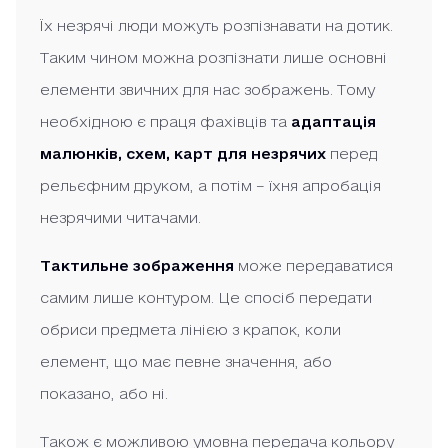
Їх незрячі люди можуть розпізнавати на дотик.
Таким чином можна розпізнати лише основні
елементи звичних для нас зображень. Тому
необхідною є праця фахівців та
адаптація
малюнків, схем, карт
для незрячих
перед
рельєфним друком, а потім – їхня апробація
незрячими читачами.
Тактильне зображення
може передаватися
самим лише контуром. Це спосіб передати
обриси предмета лінією з крапок, коли
елемент, що має певне значення, або
показано, або ні.
Також є можливою умовна передача кольору