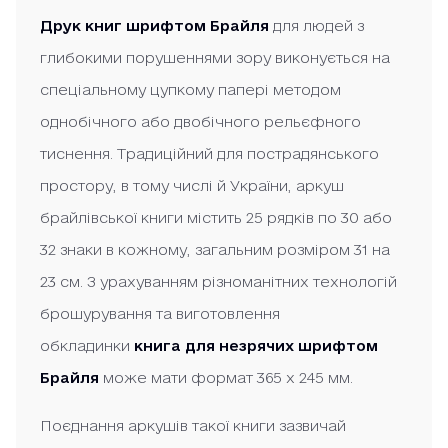
Друк книг шрифтом Брайля
для людей з
глибокими порушеннями зору виконується на
спеціальному цупкому папері методом
однобічного або двобічного рельєфного
тиснення. Традиційний для пострадянського
простору, в тому числі й України, аркуш
брайлівської книги містить 25 рядків по 30 або
32 знаки в кожному, загальним розміром 31 на
23 см. З урахуванням різноманітних технологій
брошурування та виготовлення
обкладинки
книга для незрячих шрифтом
Брайля
може мати формат 365 х 245 мм.
Поєднання аркушів такої книги зазвичай