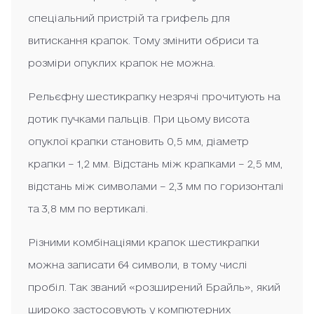
спеціальний пристрій та грифель для
витискання крапок. Тому змінити обриси та
розміри опуклих крапок не можна.
Рельєфну шестикрапку незрячі прочитують на
дотик пучками пальців. При цьому висота
опуклої крапки становить 0,5 мм, діаметр
крапки – 1,2 мм. Відстань між крапками – 2,5 мм,
відстань між символами – 2,3 мм по горизонталі
та 3,8 мм по вертикалі.
Різними комбінаціями крапок шестикрапки
можна записати 64 символи, в тому числі
пробіл. Так званий «розширений Брайль», який
широко застосовують у компютерних