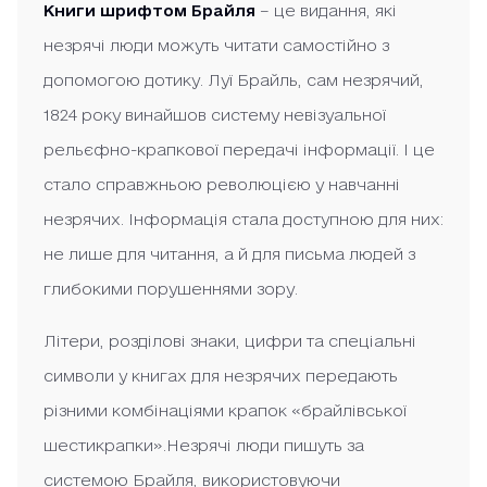
Книги шрифтом Брайля
– це видання, які
незрячі люди можуть читати самостійно з
допомогою дотику. Луї Брайль, сам незрячий,
1824 року винайшов систему невізуальної
рельєфно-крапкової передачі інформації. І це
стало справжньою революцією у навчанні
незрячих. Інформація стала доступною для них:
не лише для читання, а й для письма людей з
глибокими порушеннями зору.
Літери, розділові знаки, цифри та спеціальні
символи у книгах для незрячих передають
різними комбінаціями крапок «брайлівської
шестикрапки».Незрячі люди пишуть за
системою Брайля, використовуючи