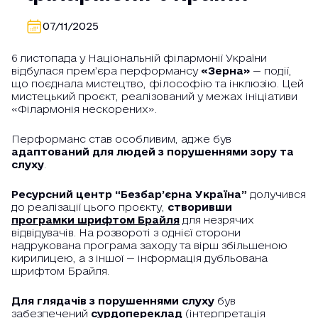
07/11/2025
6 листопада у Національній філармонії України
відбулася прем’єра перформансу
«Зерна»
— події,
що поєднала мистецтво, філософію та інклюзію. Цей
мистецький проєкт, реалізований у межах ініціативи
«Філармонія нескорених».
Перформанс став особливим, адже був
адаптований для людей з порушеннями зору та
слуху
.
Ресурсний центр “Безбар’єрна Україна”
долучився
до реалізації цього проєкту,
створивши
програмки шрифтом Брайля
для незрячих
відвідувачів. На розвороті з однієї сторони
надрукована програма заходу та вірш збільшеною
кирилицею, а з іншої — інформація дубльована
шрифтом Брайля.
Для глядачів з порушеннями слуху
був
забезпечений
сурдопереклад
(інтерпретація