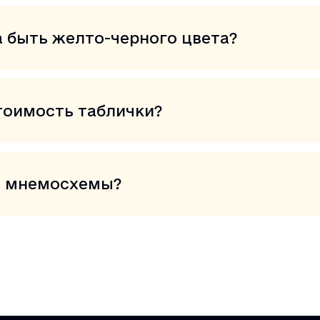
а быть желто-черного цвета?
тоимость таблички?
е мнемосхемы?