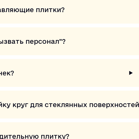
авляющие плитки?
ызвать персонал"?
чек?
йку круг для стеклянных поверхносте
дительную плитку?