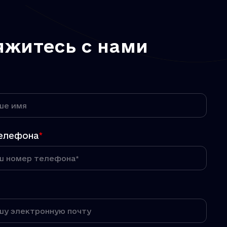
яжитесь с нами
елефона
*