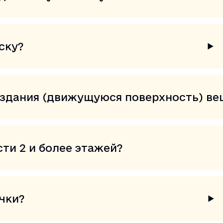
ску?
здания (движущуюся поверхность) ве
ти 2 и более этажей?
ички?