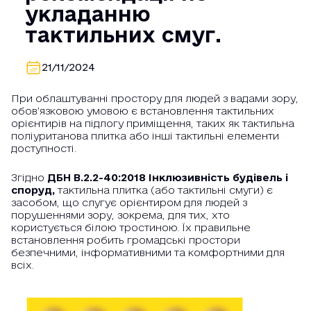
укладанню
тактильних смуг.
21/11/2024
При облаштуванні простору для людей з вадами зору,
обов’язковою умовою є встановлення тактильних
орієнтирів на підлогу приміщення, таких як тактильна
поліуританова плитка або інші тактильні елементи
доступності.
Згідно
ДБН В.2.2-40:2018 Інклюзивність будівель і
споруд,
тактильна плитка (або тактильні смуги) є
засобом, що слугує орієнтиром для людей з
порушеннями зору, зокрема, для тих, хто
користується білою тростиною. Їх правильне
встановлення робить громадські простори
безпечними, інформативними та комфортними для
всіх.